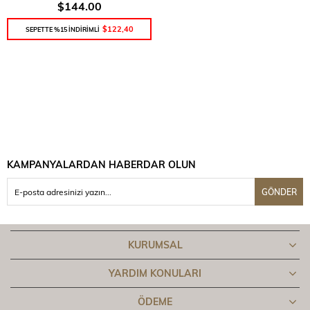
$144.00
$122,40
SEPETTE %15 İNDİRİMLİ
KAMPANYALARDAN HABERDAR OLUN
GÖNDER
KURUMSAL
YARDIM KONULARI
ÖDEME