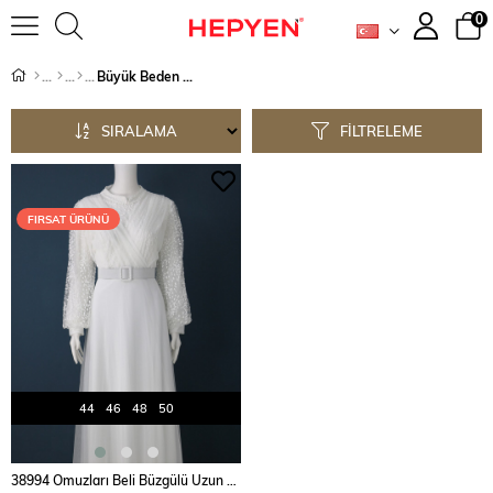
0
Büyük Beden Abiye
SIRALAMA
FILTRELEME
FIRSAT ÜRÜNÜ
44
46
48
50
SEPETE EKLE
38994 Omuzları Beli Büzgülü Uzun kol U.Elbise - Beyaz